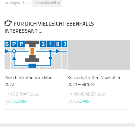
Schlagwörter:
Konsortialtreffen
FÜR DICH VIELLEICHT EBENFALLS
INTERESSANT …
Zwischenkolloquium Mai
Konsortialtreffen November
2022
2021 – virtuell
17. FEBRUAR 2022
11. NOVEMBER 2021
VON
ADMIN
VON
ADMIN